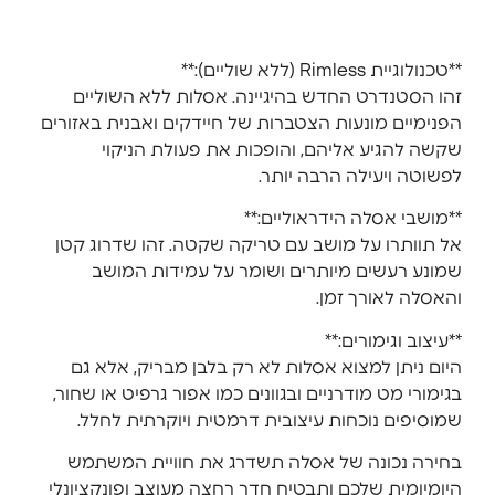
**טכנולוגיית Rimless (ללא שוליים):**
זהו הסטנדרט החדש בהיגיינה. אסלות ללא השוליים
הפנימיים מונעות הצטברות של חיידקים ואבנית באזורים
שקשה להגיע אליהם, והופכות את פעולת הניקוי
לפשוטה ויעילה הרבה יותר.
**מושבי אסלה הידראוליים:**
אל תוותרו על מושב עם טריקה שקטה. זהו שדרוג קטן
שמונע רעשים מיותרים ושומר על עמידות המושב
והאסלה לאורך זמן.
**עיצוב וגימורים:**
היום ניתן למצוא אסלות לא רק בלבן מבריק, אלא גם
בגימורי מט מודרניים ובגוונים כמו אפור גרפיט או שחור,
שמוסיפים נוכחות עיצובית דרמטית ויוקרתית לחלל.
בחירה נכונה של אסלה תשדרג את חוויית המשתמש
היומיומית שלכם ותבטיח חדר רחצה מעוצב ופונקציונלי