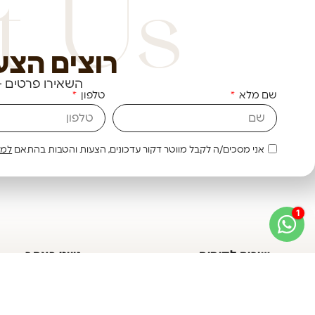
t Us
רוצים הצע
השאירו פרטים -
שם מלא
טלפון
אני מסכים/ה לקבל מווטר דקור עדכונים, הצעות והטבות בהתאם
למד
שירות לקוחות
ניווט באתר
יצחק קורדובה 82, משמר השבעה
מפת אתר
טל: 03-5474444
ראשי
מייל: office@waterdekor.co.il
אודות