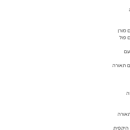
 מורן
 פול
עם
ם תאורה
ה
תאורה
היקפית