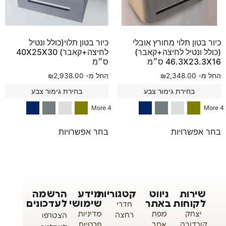
כיור בטון תלוי מחורץ אובלי
כיור בטון תלוי(כולל ונטיל
(כולל ונטיל לחיצה+קאבר)
לחיצה+קאבר) 40X25X30
46.3X23.3X16 ס״מ
ס״מ
החל מ-
2,348.00
₪
החל מ-
2,938.00
₪
בחירת גימור צבע
בחירת גימור צבע
4 More
4 More
בחר אפשרויות
בחר אפשרויות
שירות
ניווט
קטגוריות
מידע
הרשמה
לקוחות
באתר
שימושי
לעדכונים
חדרי
יצחק
מפת
מדיניות
רחצה
הצטרפו
קורדובה
אתר
פרטיות