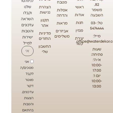
לניוזלטר
מטבח
82,
שלנו
ראשי
הצהרת
משמר
אסלות
נגישות
וקבלו
אודות
השבעה
והדחה
השראה
תקנון
חנות
טל: 03-
מראות
עדכונים
אתר
5474444
מגזין
אביזרים
והטבות
מדיניות
מייל:
משלימים
ישירות
יצירת
החזרים
office@waterdekor.co
למייל
קשר
החשבון
שעות
שלי
פתיחה:
א'-ה':
אני
10:00-
מסכים/ה
17:00
לקבל
יום ו':
מווטר
10:00-
13:00
דקור
עדכונים,
הצעות
והטבות
בהתאם