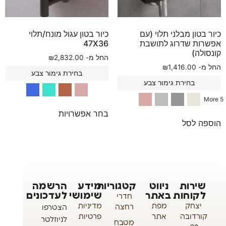
כיור בטון מבלני תלוי (עם
כיור בטון עגול מונח/תלוי
אפשרות שדרוג לתושבת
47X36
קונסולה)
החל מ-
2,832.00
₪
החל מ-
1,416.00
₪
בחירת גימור צבע
בחירת גימור צבע
5 More
בחר אפשרויות
הוספה לסל
שירות
ניווט
קטגוריות
מידע
הרשמה
לקוחות
באתר
שימושי
לעדכונים
חדרי
יצחק
מפת
מדיניות
רחצה
הצטרפו
קורדובה
אתר
פרטיות
לניוזלטר
מטבח