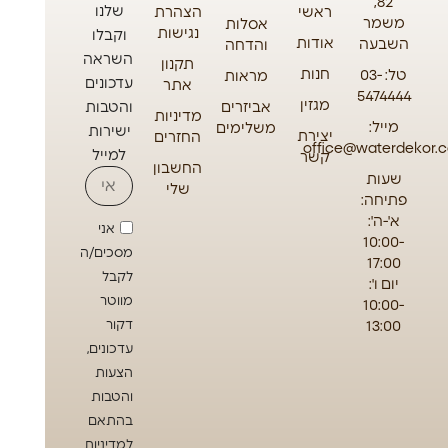
82,
שלנו
ראשי
הצהרת
משמר
אסלות
נגישות
וקבלו
אודות
השבעה
והדחה
השראה
תקנון
חנות
טל: 03-
מראות
עדכונים
אתר
5474444
מגזין
אביזרים
והטבות
מדיניות
מייל:
משלימים
ישירות
יצירת
החזרים
office@waterdekor.co
למייל
קשר
החשבון
שעות
שלי
פתיחה:
א'-ה':
אני
10:00-
מסכים/ה
17:00
לקבל
יום ו':
מווטר
10:00-
13:00
דקור
עדכונים,
הצעות
והטבות
בהתאם
למדיניות