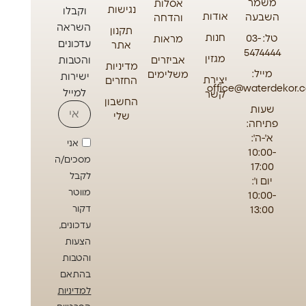
משמר
אסלות
נגישות
וקבלו
אודות
השבעה
והדחה
השראה
תקנון
חנות
טל: 03-
מראות
עדכונים
אתר
5474444
מגזין
אביזרים
והטבות
מדיניות
מייל:
משלימים
ישירות
יצירת
החזרים
office@waterdekor.co
למייל
קשר
החשבון
שעות
שלי
פתיחה:
א'-ה':
אני
10:00-
מסכים/ה
17:00
לקבל
יום ו':
מווטר
10:00-
13:00
דקור
עדכונים,
הצעות
והטבות
בהתאם
למדיניות