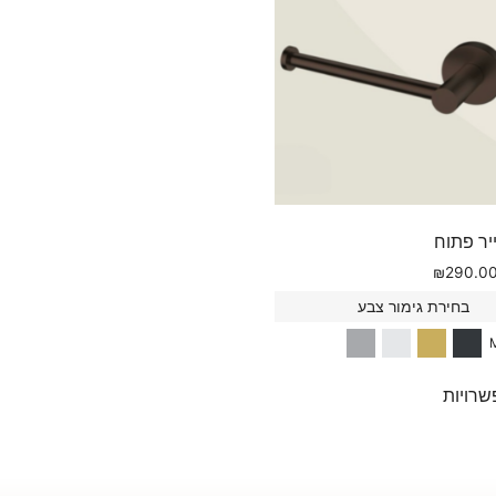
יר פתוח
₪
290.0
בחירת גימור צבע
רויות