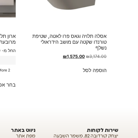
אסלה תלויה וגאס פרו לאטה, שטיפת
ארון תלו
טורנדו שקטה עם מושב הידראולי
מרובעת
נשלף
החל מ-
0
₪
1,575.00
₪
3,174.00
הוספה לסל
2 More
בחר אפש
שירות לקוחות
ניווט באתר
יצחק קורדובה 82, משמר השבעה
מפת אתר