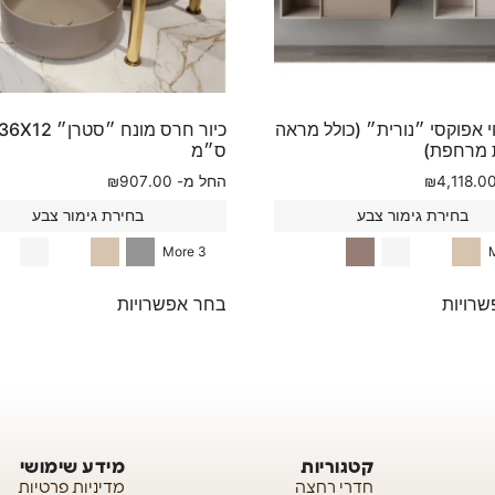
י אפוקסי ״נורית״ (כולל מראה
כיור חרס מונח ״סט
 מרחפת)
ס״מ
4,118.0
₪
החל מ-
907.00
₪
בחירת גימור צבע
בחירת גימור צבע
3 More
רויות
בחר אפשרויות
קטגוריות
מידע שימושי
חדרי רחצה
מדיניות פרטיות