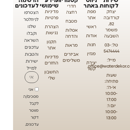
שירות
ניווט
קטגוריות
מידע
הרשמה
לקוחות
באתר
שימושי
לעדכונים
חדרי
יצחק
מפת
מדיניות
רחצה
הצטרפו
קורדובה
אתר
פרטיות
לניוזלטר
מטבח
82,
שלנו
ראשי
הצהרת
משמר
אסלות
נגישות
וקבלו
אודות
השבעה
והדחה
השראה
תקנון
חנות
טל: 03-
מראות
עדכונים
אתר
5474444
מגזין
אביזרים
והטבות
מדיניות
מייל:
משלימים
ישירות
יצירת
החזרים
office@waterdekor.co
למייל
קשר
החשבון
שעות
שלי
פתיחה:
א'-ה':
אני
10:00-
מסכים/ה
17:00
לקבל
יום ו':
מווטר
10:00-
13:00
דקור
עדכונים,