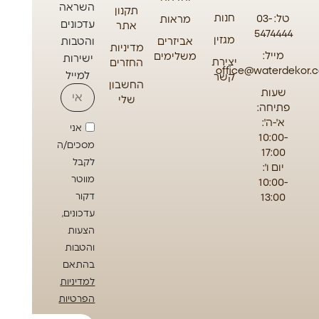
השראה
תקנון
חנות
טל: 03-
מראות
עדכונים
אתר
5474444
מגזין
אביזרים
והטבות
מדיניות
מייל:
משלימים
ישירות
יצירת
החזרים
office@waterdekor.co
למייל
קשר
החשבון
שעות
שלי
פתיחה:
א'-ה':
אני
10:00-
מסכים/ה
17:00
לקבל
יום ו':
מווטר
10:00-
13:00
דקור
עדכונים,
הצעות
והטבות
בהתאם
למדיניות
הפרטיות