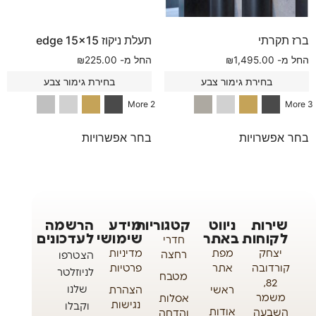
ברז תקרתי
תעלת ניקוז edge 15×15
החל מ-
1,495.00
₪
החל מ-
225.00
₪
בחירת גימור צבע
בחירת גימור צבע
2 More
3 More
בחר אפשרויות
בחר אפשרויות
שירות
ניווט
קטגוריות
מידע
הרשמה
לקוחות
באתר
שימושי
לעדכונים
חדרי
יצחק
מפת
מדיניות
רחצה
הצטרפו
קורדובה
אתר
פרטיות
לניוזלטר
מטבח
82,
שלנו
ראשי
הצהרת
משמר
אסלות
נגישות
וקבלו
אודות
השבעה
והדחה