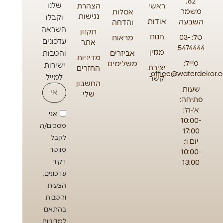
82,
שלנו
ראשי
הצהרת
משמר
אסלות
נגישות
וקבלו
אודות
השבעה
והדחה
השראה
תקנון
חנות
טל: 03-
מראות
עדכונים
אתר
5474444
מגזין
אביזרים
והטבות
מדיניות
מייל:
משלימים
ישירות
יצירת
החזרים
office@waterdekor.co
למייל
קשר
החשבון
שעות
שלי
פתיחה:
א'-ה':
אני
10:00-
מסכים/ה
17:00
לקבל
יום ו':
מווטר
10:00-
13:00
דקור
עדכונים,
הצעות
והטבות
בהתאם
למדיניות