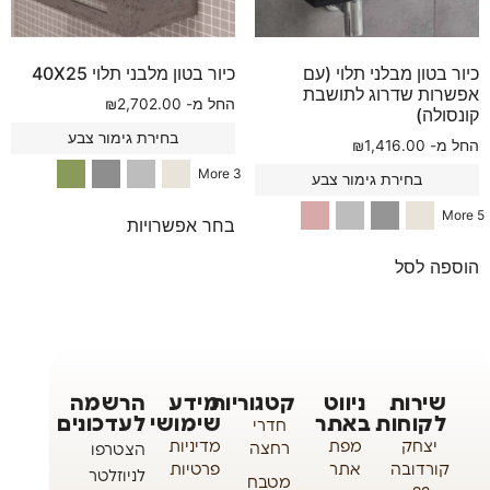
כיור בטון מבלני תלוי (עם
כיור בטון מלבני תלוי 40X25
אפשרות שדרוג לתושבת
החל מ-
2,702.00
₪
קונסולה)
בחירת גימור צבע
החל מ-
1,416.00
₪
3 More
בחירת גימור צבע
5 More
בחר אפשרויות
הוספה לסל
שירות
ניווט
קטגוריות
מידע
הרשמה
לקוחות
באתר
שימושי
לעדכונים
חדרי
יצחק
מפת
מדיניות
רחצה
הצטרפו
קורדובה
אתר
פרטיות
לניוזלטר
מטבח