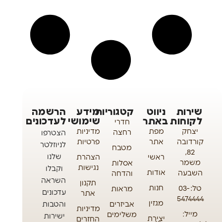
שירות
ניווט
קטגוריות
מידע
הרשמה
לקוחות
באתר
שימושי
לעדכונים
חדרי
יצחק
מפת
מדיניות
רחצה
הצטרפו
קורדובה
אתר
פרטיות
לניוזלטר
מטבח
82,
שלנו
ראשי
הצהרת
משמר
אסלות
נגישות
וקבלו
אודות
השבעה
והדחה
השראה
תקנון
חנות
טל: 03-
מראות
עדכונים
אתר
5474444
מגזין
אביזרים
והטבות
מדיניות
מייל:
משלימים
ישירות
יצירת
החזרים