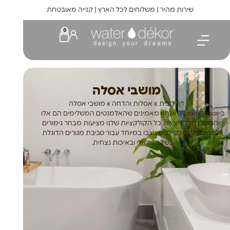
לתוכן
שירות מהיר | משלוחים לכל הארץ | קנייה מאובטחת
0
מושבי אסלה
דף הבית
»
אסלות והדחה
»
מושבי אסלה
ב-Water Dékor, אנחנו מאמינים שהאלמנטים המשלימים הם אלו
שהופכים חלל ליצירה. כל הקולקציות שלנו מציעות מבחר גימורים
בלעדיים וקווים נקיים, שעוצבו במיוחד עבור סביבת מגורים הדוגלת
בשקט ויזואלי ובאיכות נצחית.