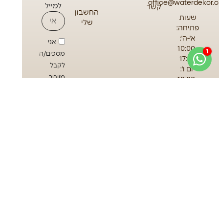
office@waterdekor.co
למייל
קשר
החשבון
שעות
שלי
פתיחה:
א'-ה':
אני
10:00-
מסכים/ה
17:00
לקבל
יום ו':
מווטר
10:00-
13:00
דקור
עדכונים,
הצעות
והטבות
בהתאם
למדיניות
הפרטיות
שליחה