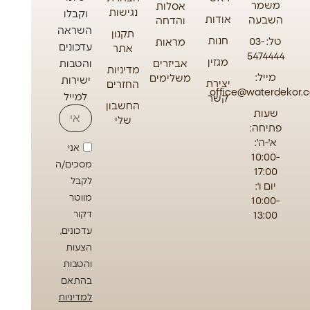
משמר
אסלות
נגישות
וקבלו
אודות
השבעה
והדחה
השראה
תקנון
חנות
טל: 03-
מראות
עדכונים
אתר
5474444
מגזין
אביזרים
והטבות
מדיניות
מייל:
משלימים
ישירות
יצירת
החזרים
office@waterdekor.co
למייל
קשר
החשבון
שעות
שלי
פתיחה:
א'-ה':
אני
10:00-
מסכים/ה
17:00
לקבל
יום ו':
מווטר
10:00-
13:00
דקור
עדכונים,
הצעות
והטבות
בהתאם
למדיניות