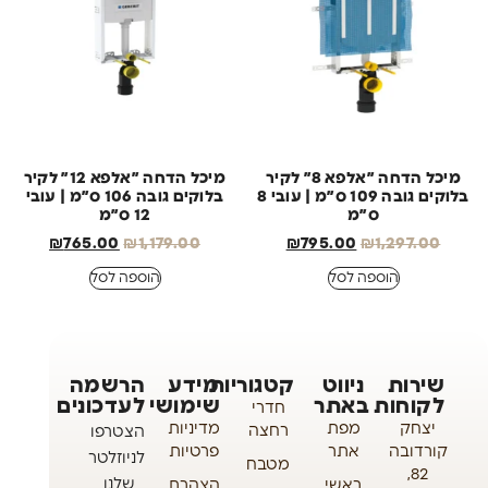
מיכל הדחה ״אלפא 8״ לקיר
מיכל הדחה ״אלפא 12״ לקיר
בלוקים גובה 109 ס״מ | עובי 8
בלוקים גובה 106 ס״מ | עובי
ס״מ
12 ס״מ
₪
765.00
₪
1,179.00
₪
795.00
₪
1,297.00
הוספה לסל
הוספה לסל
שירות
ניווט
קטגוריות
מידע
הרשמה
לקוחות
באתר
שימושי
לעדכונים
חדרי
יצחק
מפת
מדיניות
רחצה
הצטרפו
קורדובה
אתר
פרטיות
לניוזלטר
מטבח
82,
שלנו
ראשי
הצהרת