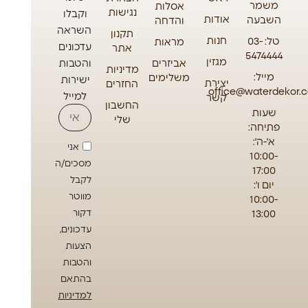
משמר
אסלות
נגישות
וקבלו
אודות
השבעה
והדחה
השראה
תקנון
חנות
טל: 03-
מראות
עדכונים
אתר
5474444
מגזין
אביזרים
והטבות
מדיניות
מייל:
משלימים
ישירות
יצירת
החזרים
office@waterdekor.co
למייל
קשר
החשבון
שעות
שלי
פתיחה:
א'-ה':
אני
10:00-
מסכים/ה
17:00
לקבל
יום ו':
מווטר
10:00-
13:00
דקור
עדכונים,
הצעות
והטבות
בהתאם
למדיניות