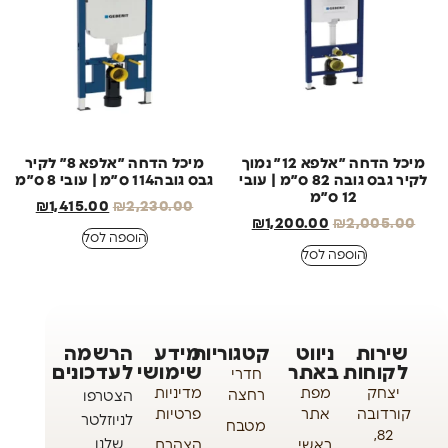
מיכל הדחה ״אלפא 12״ נמוך
מיכל הדחה ״אלפא 8״ לקיר
לקיר גבס גובה 82 ס״מ | עובי
גבס גובה114 ס״מ | עובי 8 ס״מ
12 ס״מ
₪
1,415.00
₪
2,230.00
₪
1,200.00
₪
2,005.00
הוספה לסל
הוספה לסל
שירות
ניווט
קטגוריות
מידע
הרשמה
לקוחות
באתר
שימושי
לעדכונים
חדרי
יצחק
מפת
מדיניות
רחצה
הצטרפו
קורדובה
אתר
פרטיות
לניוזלטר
מטבח
82,
שלנו
ראשי
הצהרת