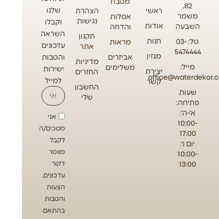
מטבח
82,
שלנו
ראשי
הצהרת
משמר
אסלות
נגישות
וקבלו
אודות
השבעה
והדחה
השראה
תקנון
חנות
טל: 03-
מראות
עדכונים
אתר
5474444
מגזין
אביזרים
והטבות
מדיניות
מייל:
משלימים
ישירות
יצירת
החזרים
office@waterdekor.co
למייל
קשר
החשבון
שעות
שלי
פתיחה:
א'-ה':
אני
10:00-
מסכים/ה
17:00
לקבל
יום ו':
מווטר
10:00-
13:00
דקור
עדכונים,
הצעות
והטבות
בהתאם