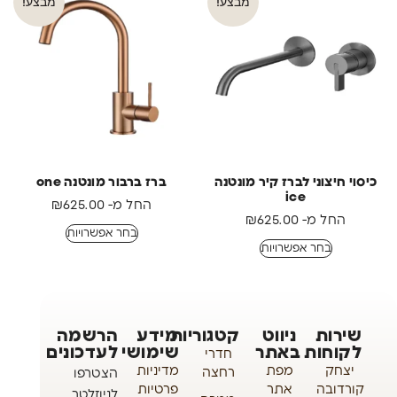
מבצע!
מבצע!
כיסוי חיצוני לברז קיר מונטנה
ברז ברבור מונטנה one
ice
החל מ-
625.00
₪
החל מ-
625.00
₪
בחר אפשרויות
בחר אפשרויות
שירות
ניווט
קטגוריות
מידע
הרשמה
לקוחות
באתר
שימושי
לעדכונים
חדרי
יצחק
מפת
מדיניות
רחצה
הצטרפו
קורדובה
אתר
פרטיות
לניוזלטר