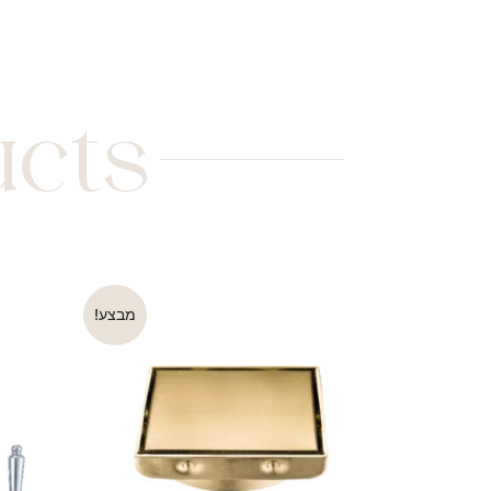
ucts
מבצע!