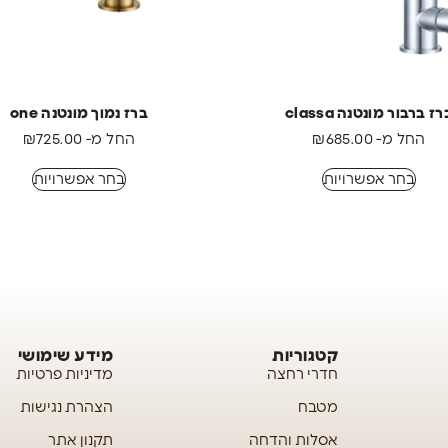
רז ברבור מונטנה classa
ברז נמוך מונטנה one
החל מ-
685.00
₪
החל מ-
725.00
₪
בחר אפשרויות
בחר אפשרויות
קטגוריות
מידע שימושי
חדרי רחצה
מדיניות פרטיות
מטבח
הצהרת נגישות
אסלות והדחה
תקנון אתר