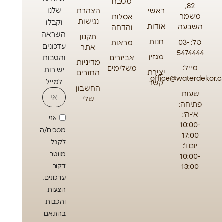
מטבח
82,
שלנו
ראשי
הצהרת
משמר
אסלות
נגישות
וקבלו
אודות
השבעה
והדחה
השראה
תקנון
חנות
טל: 03-
מראות
עדכונים
אתר
5474444
מגזין
אביזרים
והטבות
מדיניות
מייל:
משלימים
ישירות
יצירת
החזרים
office@waterdekor.co
למייל
קשר
החשבון
שעות
שלי
פתיחה:
א'-ה':
אני
10:00-
מסכים/ה
17:00
לקבל
יום ו':
מווטר
10:00-
13:00
דקור
עדכונים,
הצעות
והטבות
בהתאם