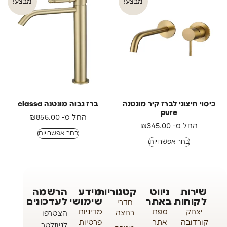
מבצע!
מבצע!
כיסוי חיצוני לברז קיר מונטנה
ברז גבוה מונטנה classa
pure
החל מ-
855.00
₪
החל מ-
345.00
₪
בחר אפשרויות
בחר אפשרויות
שירות
ניווט
קטגוריות
מידע
הרשמה
לקוחות
באתר
שימושי
לעדכונים
חדרי
יצחק
מפת
מדיניות
רחצה
הצטרפו
קורדובה
אתר
פרטיות
לניוזלטר