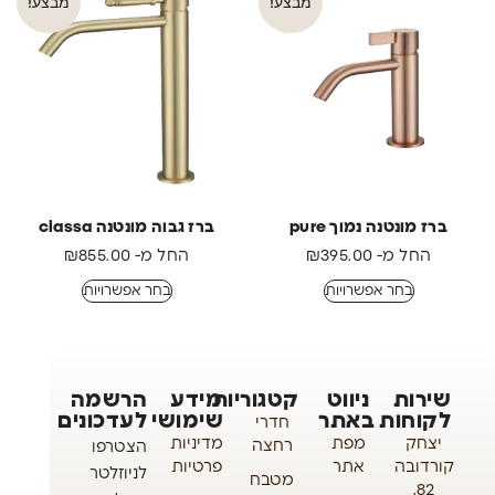
מבצע!
מבצע!
ברז מונטנה נמוך pure
ברז גבוה מונטנה classa
החל מ-
395.00
₪
החל מ-
855.00
₪
בחר אפשרויות
בחר אפשרויות
שירות
ניווט
קטגוריות
מידע
הרשמה
לקוחות
באתר
שימושי
לעדכונים
חדרי
יצחק
מפת
מדיניות
רחצה
הצטרפו
קורדובה
אתר
פרטיות
לניוזלטר
מטבח
82,