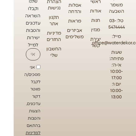
שלנו
ראשי
הצהרת
משמר
אסלות
נגישות
וקבלו
אודות
השבעה
והדחה
השראה
תקנון
חנות
טל: 03-
מראות
עדכונים
אתר
5474444
מגזין
אביזרים
והטבות
מדיניות
מייל:
משלימים
ישירות
יצירת
החזרים
office@waterdekor.co
למייל
קשר
החשבון
שעות
שלי
פתיחה:
א'-ה':
אני
10:00-
מסכים/ה
17:00
לקבל
יום ו':
מווטר
10:00-
13:00
דקור
עדכונים,
הצעות
והטבות
בהתאם
למדיניות