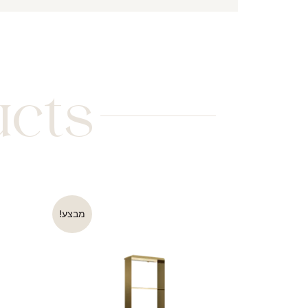
ucts
מבצע!