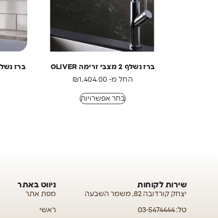
ברז נשלף 2 מצבי זרימה OLIVER
ברז נשלף 2 מצבי זרימה דגם T
החל מ-
1,404.00
₪
בחר אפשרויות
שירות לקוחות
ניווט באתר
יצחק קורדובה 82, משמר השבעה
מפת אתר
טל: 03-5474444
ראשי