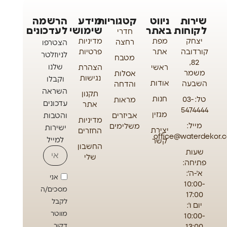
שירות
ניווט
קטגוריות
מידע
הרשמה
לקוחות
באתר
שימושי
לעדכונים
חדרי
יצחק
מפת
מדיניות
רחצה
הצטרפו
קורדובה
אתר
פרטיות
לניוזלטר
מטבח
82,
שלנו
ראשי
הצהרת
משמר
אסלות
נגישות
וקבלו
אודות
השבעה
והדחה
השראה
תקנון
חנות
טל: 03-
מראות
עדכונים
אתר
5474444
מגזין
אביזרים
והטבות
מדיניות
מייל:
משלימים
ישירות
יצירת
החזרים
office@waterdekor.co
למייל
קשר
החשבון
שעות
שלי
פתיחה:
א'-ה':
אני
10:00-
מסכים/ה
17:00
לקבל
יום ו':
מווטר
10:00-
13:00
דקור