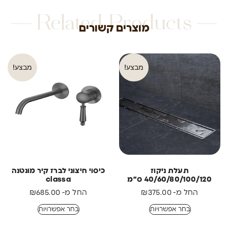
Related Products
מוצרים קשורים
מבצע!
מבצע!
תעלת ניקוז
כיסוי חיצוני לברז קיר מונטנה
40/60/80/100/120 ס״מ
classa
החל מ-
375.00
₪
החל מ-
685.00
₪
בחר אפשרויות
בחר אפשרויות