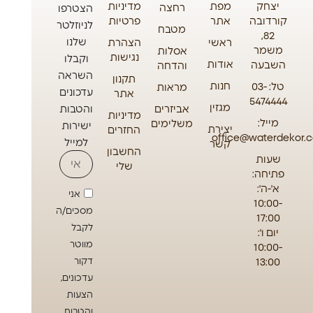
יצחק
מפת
מדיניות
רחצה
הצטרפו
קורדובה
אתר
פרטיות
לניוזלטר
מטבח
82,
שלנו
ראשי
הצהרת
משמר
אסלות
נגישות
וקבלו
אודות
השבעה
והדחה
השראה
תקנון
חנות
טל: 03-
מראות
עדכונים
אתר
5474444
מגזין
אביזרים
והטבות
מדיניות
מייל:
משלימים
ישירות
יצירת
החזרים
office@waterdekor.co
למייל
קשר
החשבון
שעות
שלי
פתיחה:
א'-ה':
אני
10:00-
מסכים/ה
17:00
לקבל
יום ו':
מווטר
10:00-
13:00
דקור
עדכונים,
הצעות
והטבות