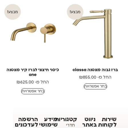
מבצע!
מבצע!
ברז גבוה מונטנה classa
כיסוי חיצוני לברז קיר מונטנה
one
החל מ-
855.00
₪
החל מ-
625.00
₪
בחר אפשרויות
בחר אפשרויות
שירות
ניווט
קטגוריות
מידע
הרשמה
לקוחות
באתר
שימושי
לעדכונים
חדרי