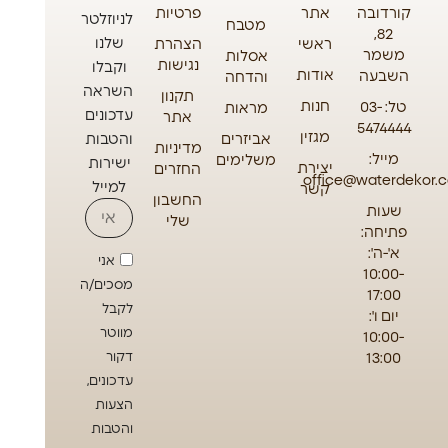
קורדובה
אתר
פרטיות
לניוזלטר
מטבח
82,
שלנו
ראשי
הצהרת
משמר
אסלות
נגישות
וקבלו
אודות
השבעה
והדחה
השראה
תקנון
חנות
טל: 03-
מראות
עדכונים
אתר
5474444
מגזין
אביזרים
והטבות
מדיניות
מייל:
משלימים
ישירות
יצירת
החזרים
office@waterdekor.co
למייל
קשר
החשבון
שעות
שלי
פתיחה:
א'-ה':
אני
10:00-
מסכים/ה
17:00
לקבל
יום ו':
מווטר
10:00-
13:00
דקור
עדכונים,
הצעות
והטבות