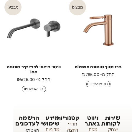
מבצע!
מבצע!
ברז נמוך מונטנה classa
כיסוי חיצוני לברז קיר מונטנה
ice
החל מ-
785.00
₪
החל מ-
625.00
₪
בחר אפשרויות
בחר אפשרויות
שירות
ניווט
קטגוריות
מידע
הרשמה
לקוחות
באתר
שימושי
לעדכונים
חדרי
יצחק
מפת
מדיניות
רחצה
הצטרפו