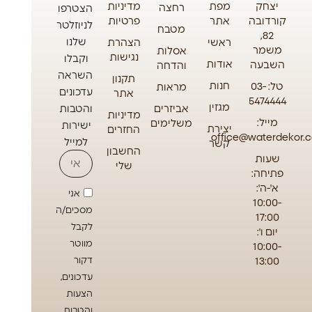
יצחק
מפת
מדיניות
רחצה
הצטרפו
קורדובה
אתר
פרטיות
לניוזלטר
מטבח
82,
שלנו
ראשי
הצהרת
משמר
אסלות
נגישות
וקבלו
אודות
השבעה
והדחה
השראה
תקנון
חנות
טל: 03-
מראות
עדכונים
אתר
5474444
מגזין
אביזרים
והטבות
מדיניות
מייל:
משלימים
ישירות
יצירת
החזרים
office@waterdekor.co
למייל
קשר
החשבון
שעות
שלי
פתיחה:
א'-ה':
אני
10:00-
מסכים/ה
17:00
לקבל
יום ו':
מווטר
10:00-
13:00
דקור
עדכונים,
הצעות
והטבות