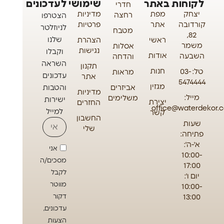
לקוחות
באתר
שימושי
לעדכונים
חדרי
יצחק
מפת
מדיניות
רחצה
הצטרפו
קורדובה
אתר
פרטיות
לניוזלטר
מטבח
82,
שלנו
ראשי
הצהרת
משמר
אסלות
נגישות
וקבלו
אודות
השבעה
והדחה
השראה
תקנון
חנות
טל: 03-
מראות
עדכונים
אתר
5474444
מגזין
אביזרים
והטבות
מדיניות
מייל:
משלימים
ישירות
יצירת
החזרים
office@waterdekor.co
למייל
קשר
החשבון
שעות
שלי
פתיחה:
א'-ה':
אני
10:00-
מסכים/ה
17:00
לקבל
יום ו':
מווטר
10:00-
13:00
דקור
עדכונים,
הצעות