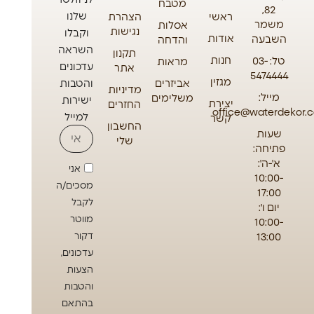
מטבח
82,
שלנו
ראשי
הצהרת
משמר
אסלות
נגישות
וקבלו
אודות
השבעה
והדחה
השראה
תקנון
חנות
טל: 03-
מראות
עדכונים
אתר
5474444
מגזין
אביזרים
והטבות
מדיניות
מייל:
משלימים
ישירות
יצירת
החזרים
office@waterdekor.co
למייל
קשר
החשבון
שעות
שלי
פתיחה:
א'-ה':
אני
10:00-
מסכים/ה
17:00
לקבל
יום ו':
מווטר
10:00-
13:00
דקור
עדכונים,
הצעות
והטבות
בהתאם