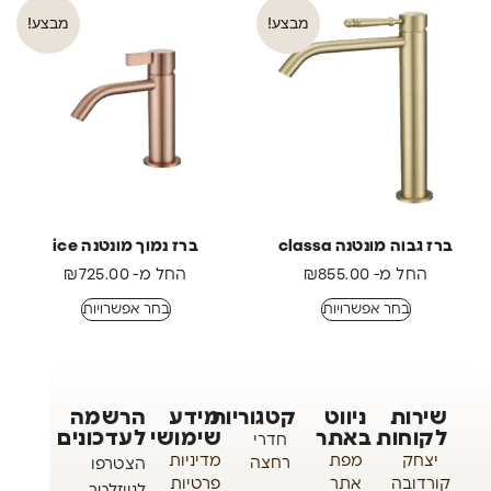
מבצע!
מבצע!
ברז גבוה מונטנה classa
ברז נמוך מונטנה ice
החל מ-
855.00
₪
החל מ-
725.00
₪
בחר אפשרויות
בחר אפשרויות
שירות
ניווט
קטגוריות
מידע
הרשמה
לקוחות
באתר
שימושי
לעדכונים
חדרי
יצחק
מפת
מדיניות
רחצה
הצטרפו
קורדובה
אתר
פרטיות
לניוזלטר