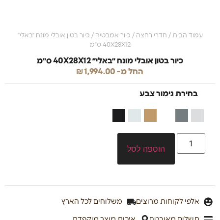
עמוד הבית
/
חדרי רחצה
/
כיור אמבטיה
/ כיור בטון אובלי מונח ״באלי״
40X28X12 ס״מ
כיור בטון אובלי מונח ״באלי״ 40X28X12 ס״מ
החל מ-
1,994.00
₪
בחירת גימור צבע
הוספה לסל
אלפי לקוחות מרוצים
משלוחים לכל הארץ
תשלום מאובטח
איכות מוצר מוקפדת