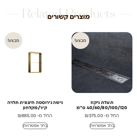
Related Products
מוצרים קשורים
מבצע!
מבצע!
תעלת ניקוז
נישה נירוסטה חיצונית תלויה
40/60/80/100/120 ס״מ
קיר/מקלחון
החל מ-
375.00
₪
החל מ-
885.00
₪
בחר אפשרויות
בחר אפשרויות