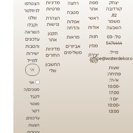
יצחק
מפת
מדיניות
רחצה
הצטרפו
קורדובה
אתר
פרטיות
לניוזלטר
מטבח
82,
שלנו
ראשי
הצהרת
משמר
אסלות
נגישות
וקבלו
אודות
השבעה
והדחה
השראה
תקנון
חנות
טל: 03-
מראות
עדכונים
אתר
5474444
מגזין
אביזרים
והטבות
מדיניות
מייל:
משלימים
ישירות
יצירת
החזרים
office@waterdekor.co
למייל
קשר
החשבון
שעות
שלי
פתיחה:
א'-ה':
אני
10:00-
מסכים/ה
17:00
לקבל
יום ו':
מווטר
10:00-
13:00
דקור
עדכונים,
הצעות
והטבות