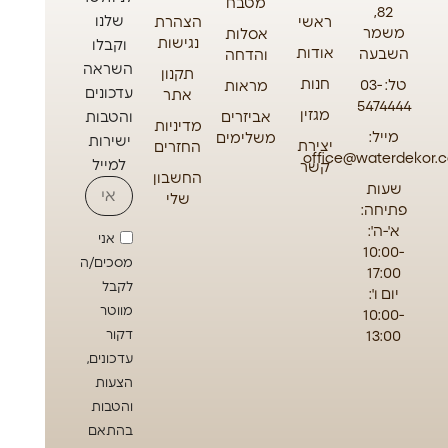
מטבח
82,
שלנו
ראשי
הצהרת
משמר
אסלות
נגישות
וקבלו
אודות
השבעה
והדחה
השראה
תקנון
חנות
טל: 03-
מראות
עדכונים
אתר
5474444
מגזין
אביזרים
והטבות
מדיניות
מייל:
משלימים
ישירות
יצירת
החזרים
office@waterdekor.co
למייל
קשר
החשבון
שעות
שלי
פתיחה:
א'-ה':
אני
10:00-
מסכים/ה
17:00
לקבל
יום ו':
מווטר
10:00-
13:00
דקור
עדכונים,
הצעות
והטבות
בהתאם