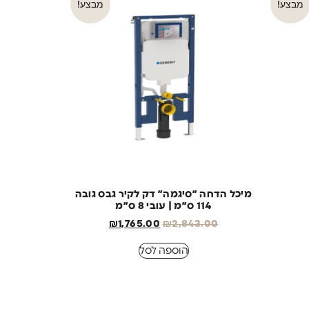
מבצע!
מבצע!
מיכל הדחה ״סיגמה״ דק לקיר גבס גובה
114 ס״מ | עובי 8 ס״מ
₪
1,765.00
₪
2,843.00
הוספה לסל