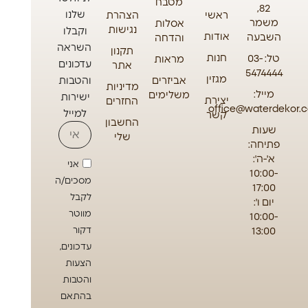
מטבח
82,
שלנו
ראשי
הצהרת
משמר
אסלות
נגישות
וקבלו
אודות
השבעה
והדחה
השראה
תקנון
חנות
טל: 03-
מראות
עדכונים
אתר
5474444
מגזין
אביזרים
והטבות
מדיניות
מייל:
משלימים
ישירות
יצירת
החזרים
office@waterdekor.co
למייל
קשר
החשבון
שעות
שלי
פתיחה:
א'-ה':
אני
10:00-
מסכים/ה
17:00
לקבל
יום ו':
מווטר
10:00-
13:00
דקור
עדכונים,
הצעות
והטבות
בהתאם